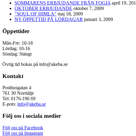
SOMMARENS ERBJUDANDE FRÅN FOGIA
april 19, 20
OKTOBER ERBJUDANDE
oktober 7, 2009
"SOUL OF HIMLA"
maj 18, 2009
NY ÖPPETTID PÅ LÖRDAGAR
januari 3, 2009
Öppettider
Mån-Fre: 10-18
Lördag: 10-16
Söndag: Stängt
Övrig tid bokas på info@akeba.se
Kontakt
Posthusgatan 4
761 30 Norrtälje
Tel: 0176-190 69
E-pots:
info@akeba.se
Följ oss i sociala medier
Följ oss på Facebook
Följ oss på Instagram