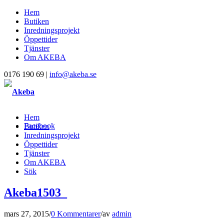
Hem
Butiken
Inredningsprojekt
Öppettider
Tjänster
Om AKEBA
0176 190 69 |
info@akeba.se
Hem
Facebook
Butiken
Inredningsprojekt
Öppettider
Tjänster
Om AKEBA
Sök
Akeba1503_
mars 27, 2015
/
0 Kommentarer
/
av
admin