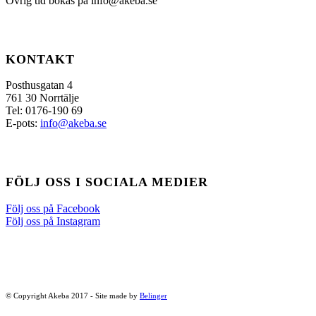
Övrig tid bokas på info@akeba.se
KONTAKT
Posthusgatan 4
761 30 Norrtälje
Tel: 0176-190 69
E-pots:
info@akeba.se
FÖLJ OSS I SOCIALA MEDIER
Följ oss på Facebook
Följ oss på Instagram
© Copyright Akeba 2017 - Site made by
Belinger