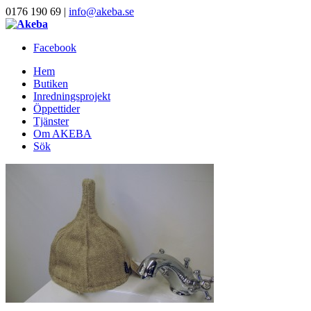
0176 190 69 |
info@akeba.se
Facebook
Hem
Butiken
Inredningsprojekt
Öppettider
Tjänster
Om AKEBA
Sök