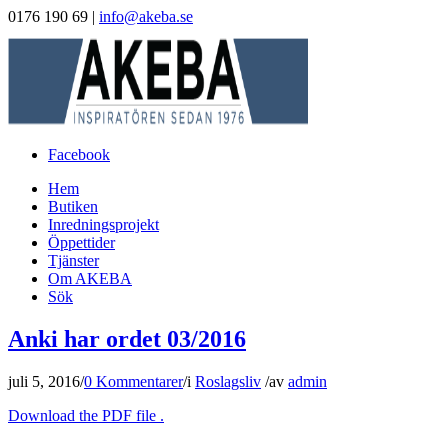
0176 190 69 |
info@akeba.se
Facebook
Hem
Butiken
Inredningsprojekt
Öppettider
Tjänster
Om AKEBA
Sök
Anki har ordet 03/2016
juli 5, 2016
/
0 Kommentarer
/
i
Roslagsliv
/
av
admin
Download the PDF file .