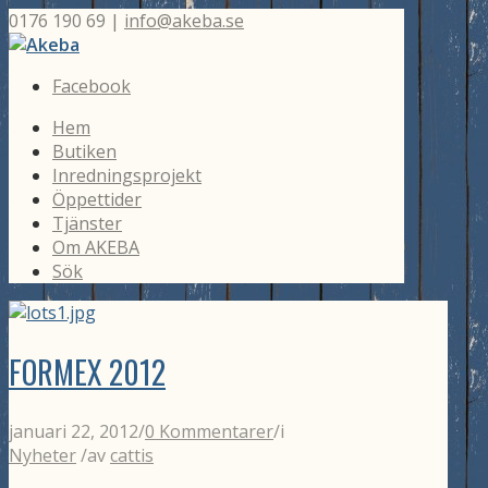
0176 190 69 |
info@akeba.se
Facebook
Hem
Butiken
Inredningsprojekt
Öppettider
Tjänster
Om AKEBA
Sök
FORMEX 2012
januari 22, 2012
/
0 Kommentarer
/
i
Nyheter
/
av
cattis