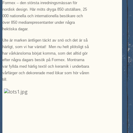
Formex – den största inredningsmässan för
nordisk design. Här möts dryga 850 utställare, 25
000 nationella och internationella besökare och
över 850 mediarepresentanter under några
hektiska dagar.
Ute är marken äntligen täckt av snö och det är så
härligt, som vi har väntat! Men nu helt plötsligt så
har vårkänslorna börjat komma, som det alltid gör
efter några dagars besök på Formex. Montrarna
var fyllda med härlig textil och keramik i underbara
vårfärger och dekorerade med lökar som hör våren
till.