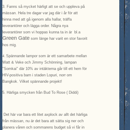
3.
Fanns så mycket härligt att se och uppleva på
mässan. Hela tre dagar var jag där i år för att
hinna med att gå igenom alla hallar, träffa
leverantörer och lägga order. Några nya
leverantörer som vi hoppas kunna ta in är bl.a
Green Gate
som länge har varit en stor favorit
hos mig.
4.
Spännande lampor som är ett samarbete mellan
Watt & Veke och Jimmy Schönning, lampan
"Somkai" där 10% av intäkterna går till ett hem för
HIV-positiva barn i staden Lopuri, norr om
Bangkok. Vilket spännande projekt!
5. Härliga smycken från Bud To Rose ( Diddi)
Det här var bara ett litet axplock av allt det härliga
från mässan, nu är det bara att sätta sig ner och
planera våren och sommarens budget så vi får in