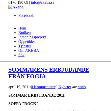
0176 190 69 |
info@akeba.se
Facebook
Hem
Butiken
Inredningsprojekt
Öppettider
Tjänster
Om AKEBA
Sök
SOMMARENS ERBJUDANDE
FRÅN FOGIA
april 19, 2011
/
0 Kommentarer
/
i
Nyheter
/
av
cattis
SOMMAR ERBJUDANDE 2011
SOFFA "ROCK"