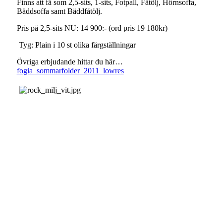
Finns att få som 2,5-sits, 1-sits, Fotpall, Fåtölj, Hörnsoffa,
Bäddsoffa samt Bäddfåtölj.
Pris på 2,5-sits NU: 14 900:- (ord pris 19 180kr)
Tyg: Plain i 10 st olika färgställningar
Övriga erbjudande hittar du här…
fogia_sommarfolder_2011_lowres