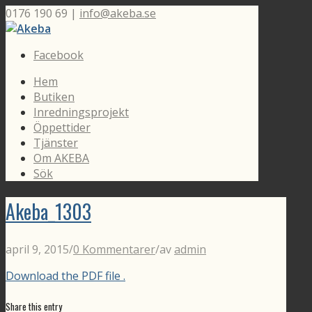
0176 190 69 |
info@akeba.se
Facebook
Hem
Butiken
Inredningsprojekt
Öppettider
Tjänster
Om AKEBA
Sök
Akeba_1303
april 9, 2015
/
0 Kommentarer
/
av
admin
Download the PDF file .
Share this entry