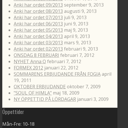
Anki har ordet 09/2013
september 9, 2013
Anki har ordet 08/2013
augusti 9, 2013
Anki har ordet 07/2013
juli 9, 2013
Anki har ordet 06/2013
juni 9, 2013
Anki har ordet 05/2013
maj 9, 2013
Anki har ordet 04/2013
april 9, 2013
Anki har ordet 03/2013
mars 9, 2013
Anki har ordet 02/2013
februari 9, 2013
ONSDAG 8 FEBRUARI
februari 7, 2012
NYHET Anna O
februari 7, 2012
FORMEX 2012
januari 22, 2012
SOMMARENS ERBJUDANDE FRÅN FOGIA
april
19, 2011
OKTOBER ERBJUDANDE
oktober 7, 2009
"SOUL OF HIMLA"
maj 18, 2009
NY ÖPPETTID PÅ LÖRDAGAR
januari 3, 2009
Öppettider
Mån-Fre: 10-18