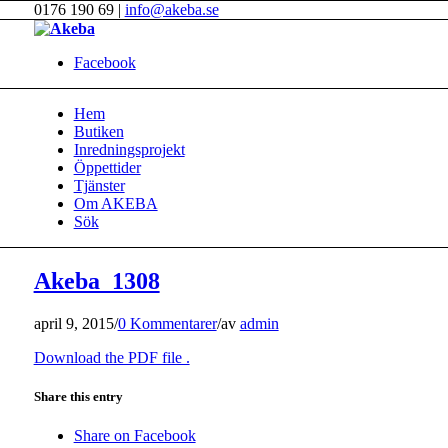
0176 190 69 |
info@akeba.se
Facebook
Hem
Butiken
Inredningsprojekt
Öppettider
Tjänster
Om AKEBA
Sök
Akeba_1308
april 9, 2015
/
0 Kommentarer
/
av
admin
Download the PDF file .
Share this entry
Share on Facebook