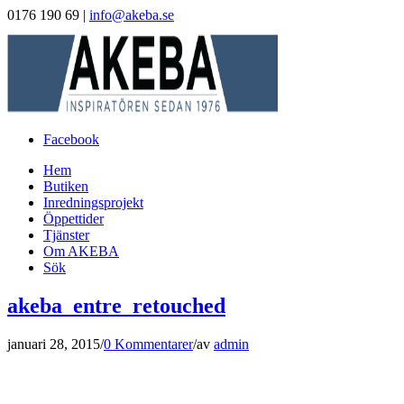
0176 190 69 |
info@akeba.se
Facebook
Hem
Butiken
Inredningsprojekt
Öppettider
Tjänster
Om AKEBA
Sök
akeba_entre_retouched
januari 28, 2015
/
0 Kommentarer
/
av
admin